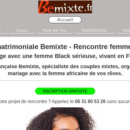
Accueil
s
Coach
Pass Be-Too
TEMOIGNAGE
FAQ
atrimoniale Bemixte -
Rencontre femme
ge avec une femme Black sérieuse, vivant en F
nçaise Bemixte, spécialiste des couples mixtes, orga
mariage avec la femme africaine de vos rêves.
INSCRIPTION GRATUITE
otre projet de rencontre ? Appelez le
06 31 80 53 26
sans aucun