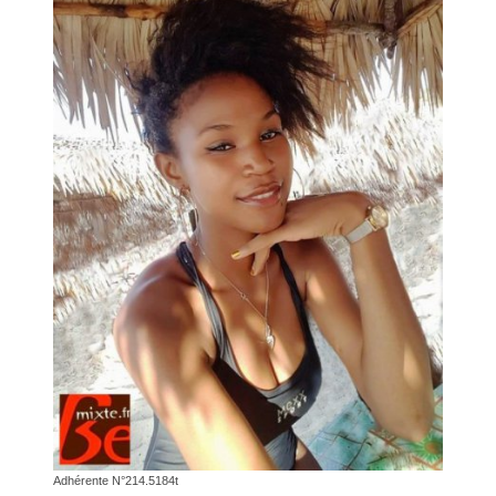
Adhérente N°214.5184t