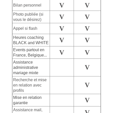
V
V
Bilan personnel
Photo publiée (si
V
V
vous le désirez)
V
V
Appel si flash
Heures coaching
V
V
BLACK and WHITE
Events partout en
V
V
France, Belgique...
Assistance
V
administrative
mariage mixte
Recherche et mise
V
en relation avec
profils
Mise en relation
V
garantie
Assistance mail,
V