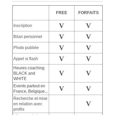
FREE
FORFAITS
V
V
Inscription
V
V
Bilan personnel
V
V
Photo publiée
V
V
Appel si flash
Heures coaching
V
V
BLACK and
WHITE
Events partout en
V
V
France, Belgique...
Recherche et mise
V
en relation avec
profils